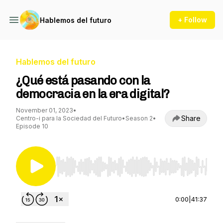
+ Follow
Hablemos del futuro
Hablemos del futuro
¿Qué está pasando con la
democracia en la era digital?
November 01, 2023
•
Share
Centro-i para la Sociedad del Futuro
•
Season 2
•
Episode 10
Use Left/Right to seek, Home/End to jump to st
0:00
|
41:37