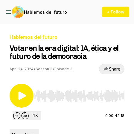
+ Follow
Hablemos del futuro
Hablemos del futuro
Votar en la era digital: IA, ética y el
futuro de la democracia
Share
April 24, 2024
•
Season 3
•
Episode 3
Use Left/Right to seek, Home/End to jump to st
0:00
|
42:18